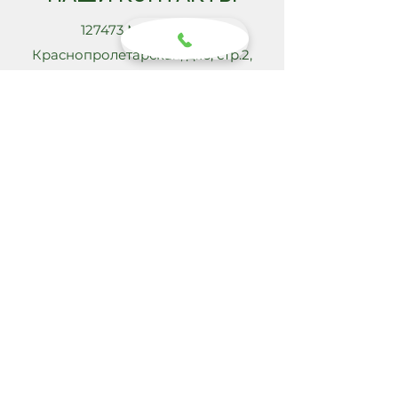
127473 Москва, ул.
Краснопролетарская, д.16, стр.2,
7-подъезд, 3-этаж, офис 2-315
info@shop108.ru
+74993435809