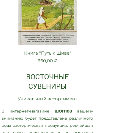
Книга "Путь к Шиве"
Книжка-раскраск
Цена
960,00 ₽
ВОСТОЧНЫЕ
СУВЕНИРЫ
Уникальный ассортимент
В интернет-магазине
ШОП108
вашему
вниманию будет представлена различного
рода эзотерическая продукция, редчайшая
или вовсе недоступная и не имеющая