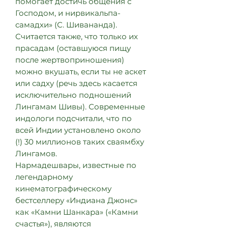
помогает достичь общения с
Господом, и нирвикальпа-
самадхи» (С. Шивананда).
Считается также, что только их
прасадам (оставшуюся пищу
после жертвоприношения)
можно вкушать, если ты не аскет
или садху (речь здесь касается
исключительно подношений
Лингамам Шивы). Современные
индологи подсчитали, что по
всей Индии установлено около
(!) 30 миллионов таких сваямбху
Лингамов.
Нармадешвары, известные по
легендарному
кинематографическому
бестселлеру «Индиана Джонс»
как «Камни Шанкара» («Камни
счастья»), являются