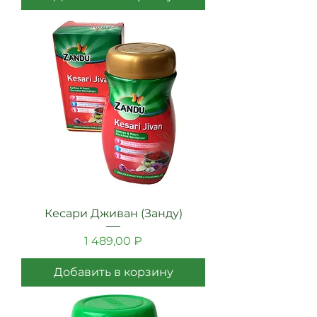
Кесари Дживан (Занду)
Цена
1 489,00 ₽
Добавить в корзину