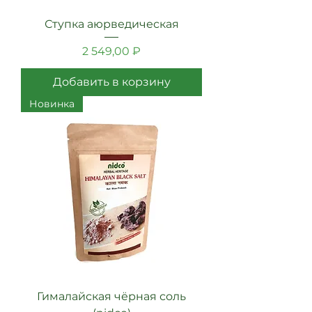
Ступка аюрведическая
Цена
2 549,00 ₽
Добавить в корзину
Новинка
Гималайская чёрная соль