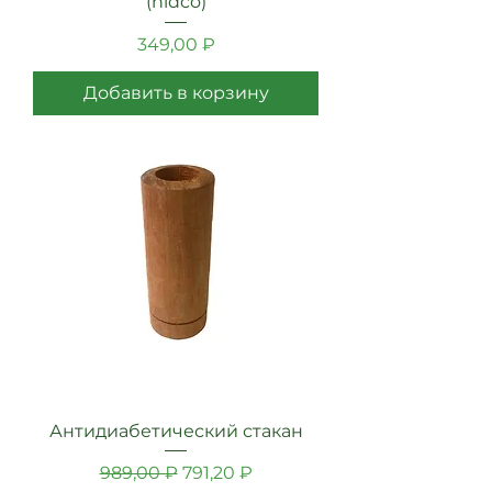
(nidco)
Цена
349,00 ₽
Добавить в корзину
Антидиабетический стакан
Обычная цена
Цена со скидкой
989,00 ₽
791,20 ₽