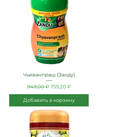
Чьяванпраш (Занду)
Обычная цена
Цена со скидкой
949,00 ₽
759,20 ₽
Добавить в корзину