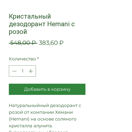
Кристальный
дезодорант Hemani с
розой
Обычная
Спеццена
 548,00 ₽ 
383,60 ₽
цена
Количество
*
Добавить в корзину
Натуральныйный дезодорант с
розой от компании Хемани
(Hemani) на основе соляного
кристалла алунита.