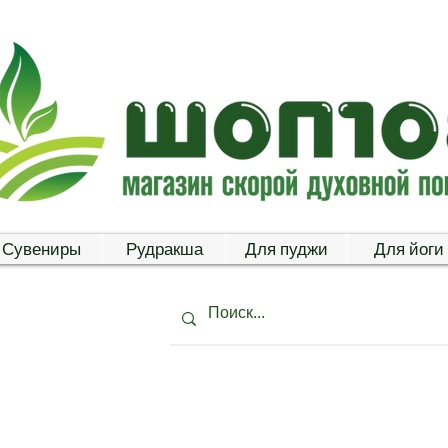
Сувениры
Рудракша
Для пуджи
Для йоги