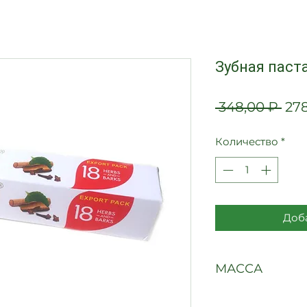
Зубная паста
Об
 348,00 ₽ 
27
це
Количество
*
Доба
МАССА
100 грамм