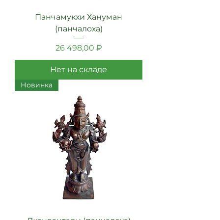
Панчамукхи Хануман
(панчалоха)
Цена
26 498,00 ₽
Нет на складе
Новинка