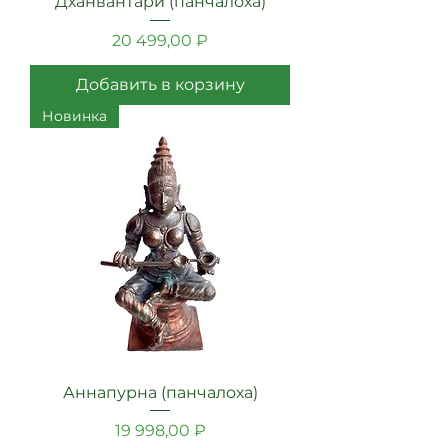
Дханвантари (панчалоха)
Цена
20 499,00 ₽
Добавить в корзину
Новинка
Аннапурна (панчалоха)
Цена
19 998,00 ₽