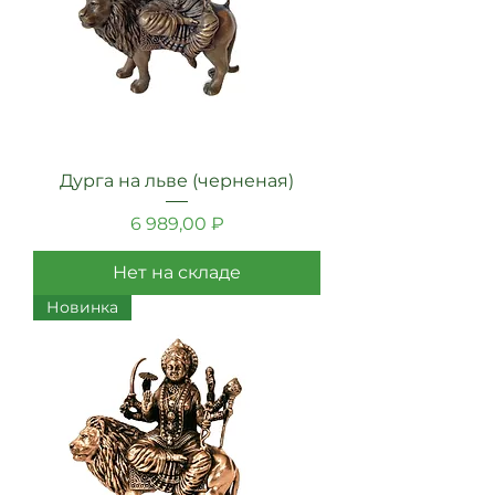
Дурга на льве (черненая)
Цена
6 989,00 ₽
Нет на складе
Новинка