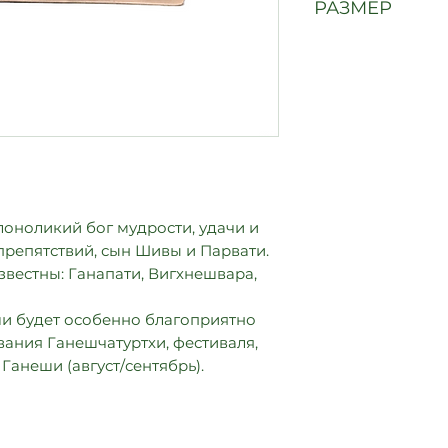
РАЗМЕР
13 х 15 х 10 см
оноликий бог мудрости, удачи и
препятствий, сын Шивы и Парвати.
звестны: Ганапати, Вигхнешвара,
и будет особенно благоприятно
вания Ганешчатуртхи, фестиваля,
Ганеши (август/сентябрь).