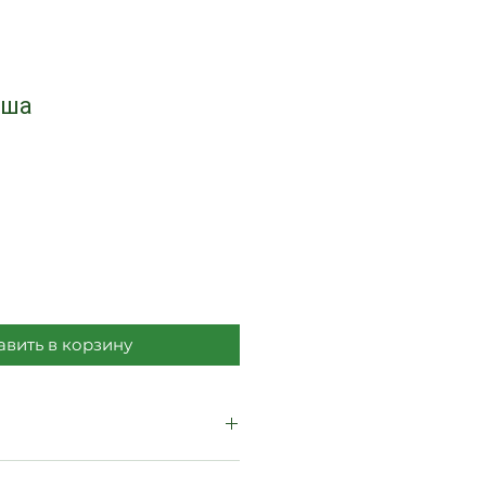
еша
ена
вить в корзину