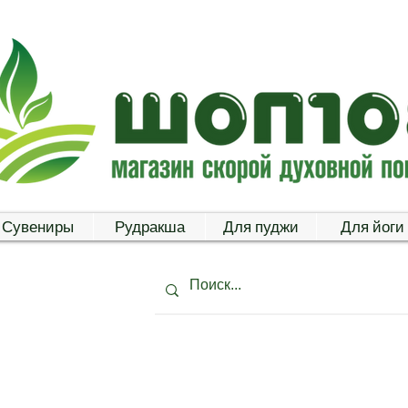
Сувениры
Рудракша
Для пуджи
Для йоги