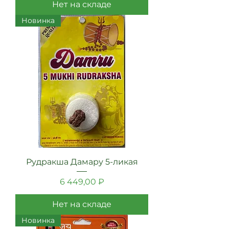
Нет на складе
Новинка
Рудракша Дамару 5-ликая
Цена
6 449,00 ₽
Нет на складе
Новинка