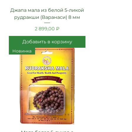
Джапа мала из белой 5-ликой
рудракши (Варанаси) 8 мм
Цена
2 899,00 ₽
Добавить в корзину
Новинка