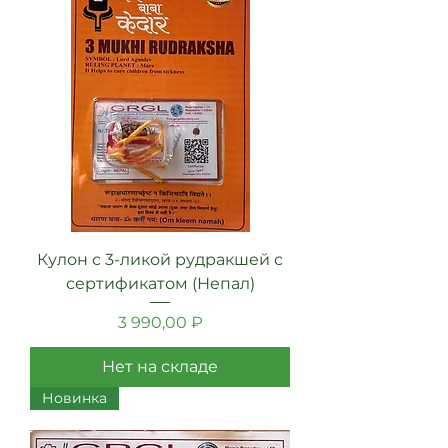
Кулон с 3-ликой рудракшей с
сертификатом (Непал)
Цена
3 990,00 ₽
Нет на складе
Новинка