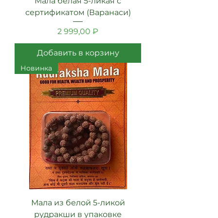
Мала белая 5-ликая с
сертификатом (Варанаси)
Цена
2 999,00 ₽
Добавить в корзину
Новинка
Мала из белой 5-ликой
рудракши в упаковке