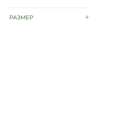
Пластик
РАЗМЕР
16 см х 7 см х 3 см