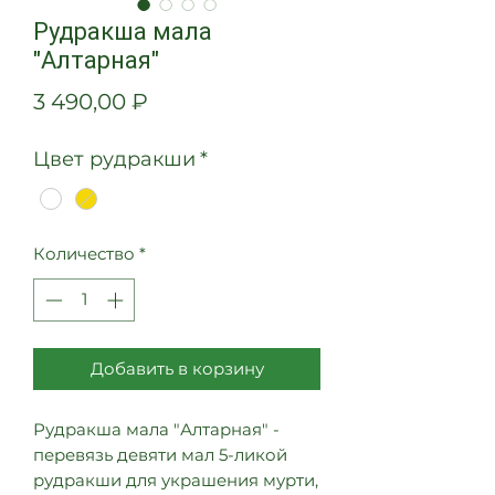
Рудракша мала
"Алтарная"
Цена
3 490,00 ₽
Цвет рудракши
*
Количество
*
Добавить в корзину
Рудракша мала "Алтарная" -
перевязь девяти мал 5-ликой
рудракши для украшения мурти,