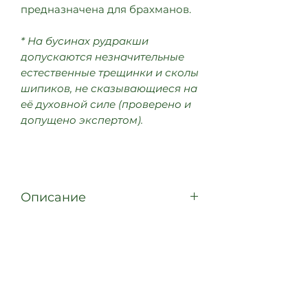
предназначена для брахманов.
* На бусинах рудракши
допускаются незначительные
естественные трещинки и сколы
шипиков, не сказывающиеся на
её духовной силе (проверено и
допущено экспертом).
Описание
Чётки из бусин рудракши
Мукхи: 5
Размер: 6,5 мм
Цвет: природный светло-серо-
коричневый
Страна происхождения: Непал