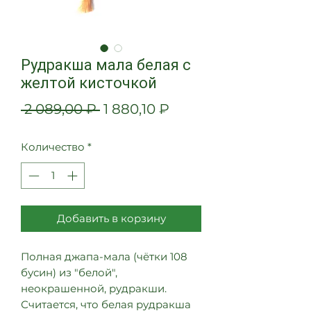
Рудракша мала белая с
желтой кисточкой
Обычная
Спеццена
 2 089,00 ₽ 
1 880,10 ₽
цена
Количество
*
Добавить в корзину
Полная джапа-мала (чётки 108
бусин) из "белой",
неокрашенной, рудракши.
Считается, что белая рудракша