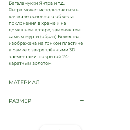
Багаламукхи Янтра и т.д.
Янтра может использоваться в
качестве основного объекта
поклонения в храме и на
домашнем алтаре, заменяя тем
самым мурти (образ) Божества,
изображена на тонкой пластине
в рамке с закреплёнными 3D
элементами, покрытой 24-
каратным золотом
МАТЕРИАЛ
Пластина в рамке с
РАЗМЕР
закреплёнными 3D элементами,
покрытая 24-каратным золотом
23 см на 23 см