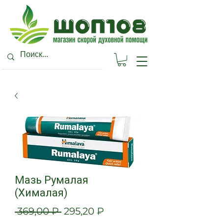
Мазь Румалая
(Хималая)
Обычная
Спеццена
 369,00 ₽ 
295,20 ₽