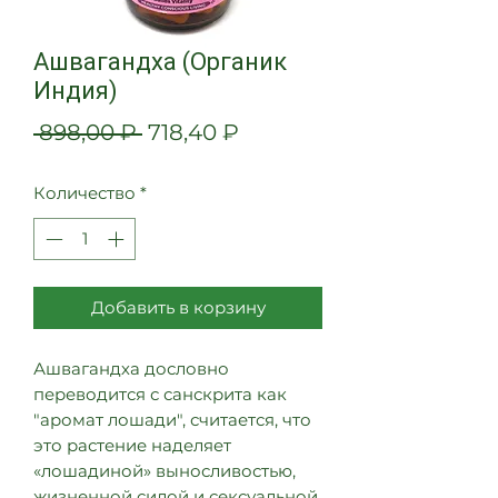
Ашвагандха (Органик
Индия)
Обычная
Спеццена
 898,00 ₽ 
718,40 ₽
цена
Количество
*
Добавить в корзину
Ашвагандха дословно
переводится с санскрита как
"аромат лошади", считается, что
это растение наделяет
«лошадиной» выносливостью,
жизненной силой и сексуальной