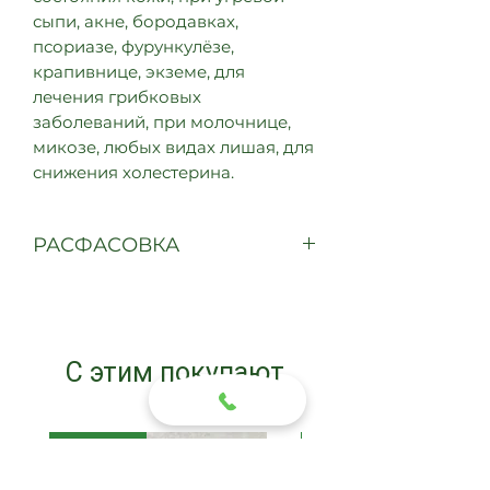
сыпи, акне, бородавках,
псориазе, фурункулёзе,
крапивнице, экземе, для
лечения грибковых
заболеваний, при молочнице,
микозе, любых видах лишая, для
снижения холестерина.
РАСФАСОВКА
60 таблеток
С этим покупают
Новинка
Новинка