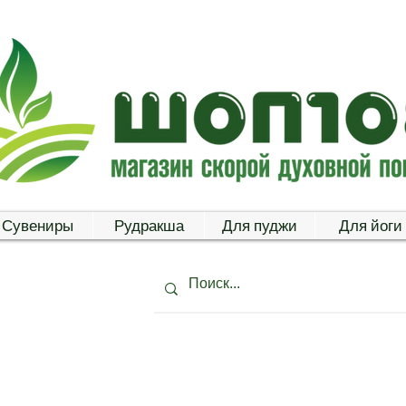
Сувениры
Рудракша
Для пуджи
Для йоги