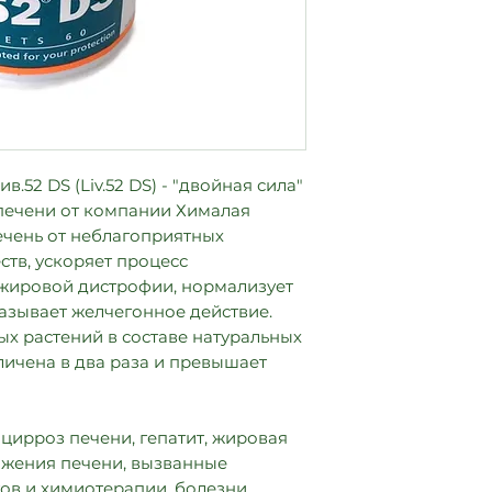
52 DS (Liv.52 DS) - "двойная сила"
печени от компании Хималая
ечень от неблагоприятных
ств, ускоряет процесс
 жировой дистрофии, нормализует
азывает желчегонное действие.
х растений в составе натуральных
личена в два раза и превышает
цирроз печени, гепатит, жировая
ажения печени, вызванные
ов и химиотерапии, болезни