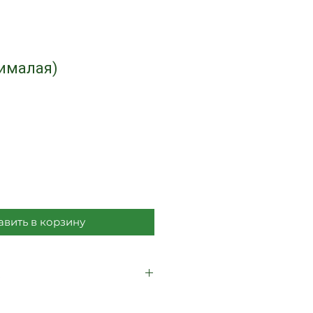
Хималая)
а
вить в корзину