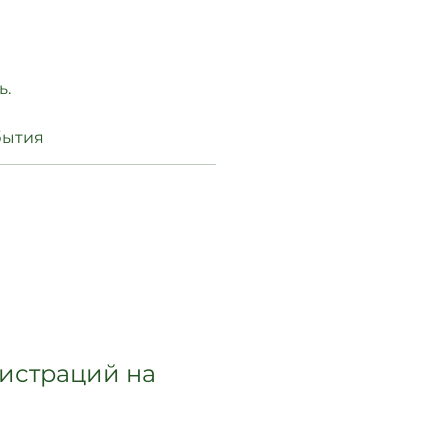
ь.
бытия
гистраций на