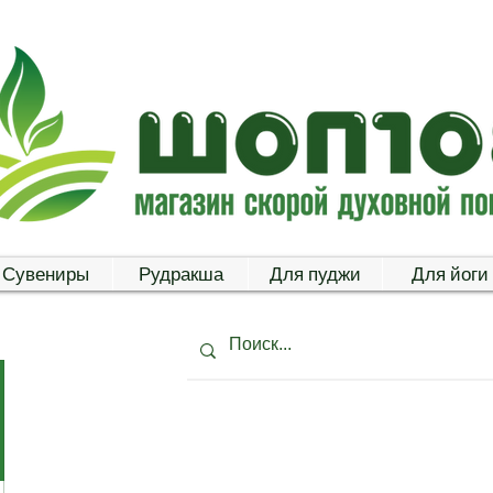
Сувениры
Рудракша
Для пуджи
Для йоги