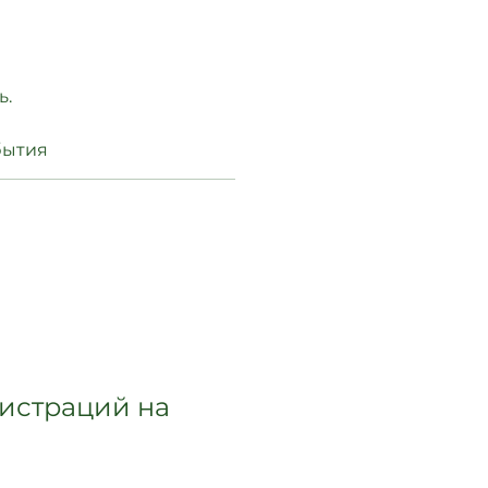
ь.
бытия
гистраций на