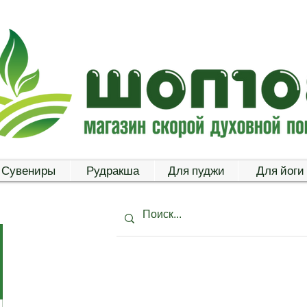
Сувениры
Рудракша
Для пуджи
Для йоги