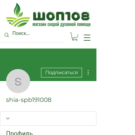
Другие действия
Подписаться
shia-spb191008
shia-spb191008
Профиль