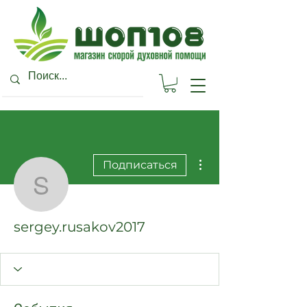
Другие действия
Подписаться
sergey.rusakov2017
sergey.rusakov2017