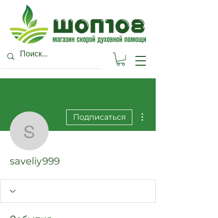
Другие действия
Подписаться
saveliy999
saveliy999