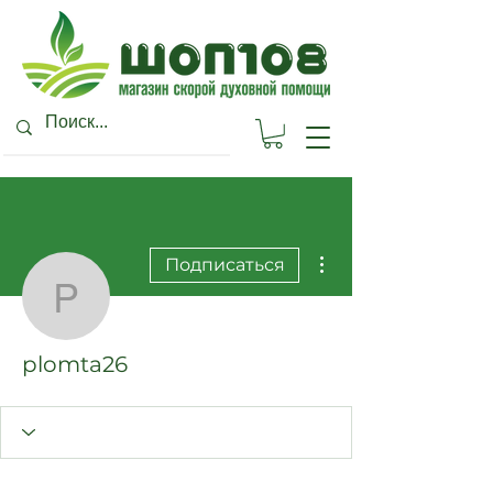
Другие действия
Подписаться
plomta26
plomta26