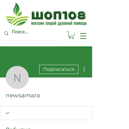
Другие действия
Подписаться
newsamara
newsamara