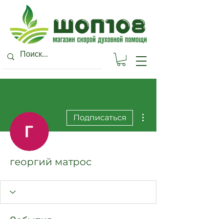
Другие действия
Подписаться
георгий матрос