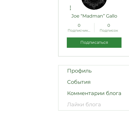
Другие действия
Joe “Madman” Gallo
0
0
Подписчиков
Подписок
Подписаться
Профиль
События
Комментарии блога
Лайки блога