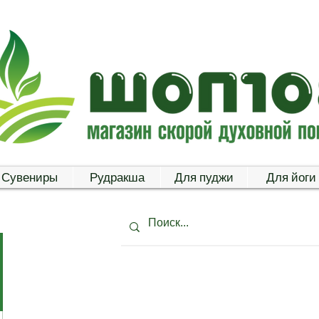
Сувениры
Рудракша
Для пуджи
Для йоги