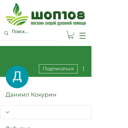
Другие действия
Подписаться
Даниил Кокурин