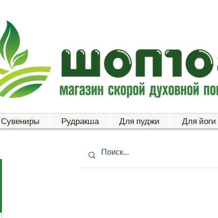
Сувениры
Рудракша
Для пуджи
Для йоги