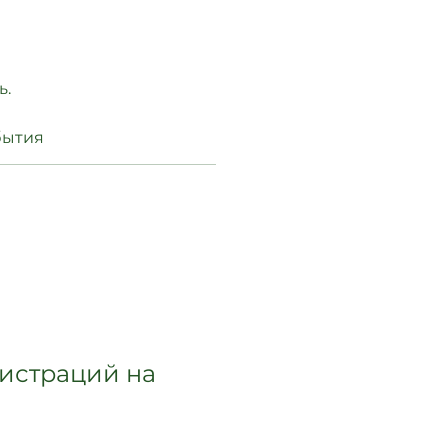
ь.
бытия
гистраций на