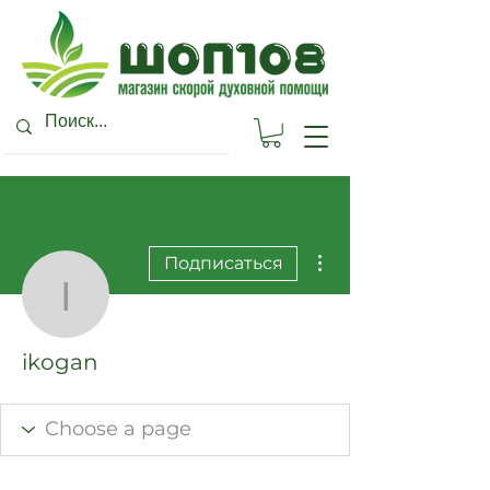
Другие действия
Подписаться
ikogan
ikogan