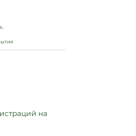
ь.
бытия
гистраций на