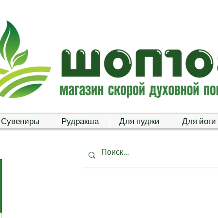
Сувениры
Рудракша
Для пуджи
Для йоги