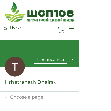
Другие действия
Подписаться
Kshetranath Bhairav