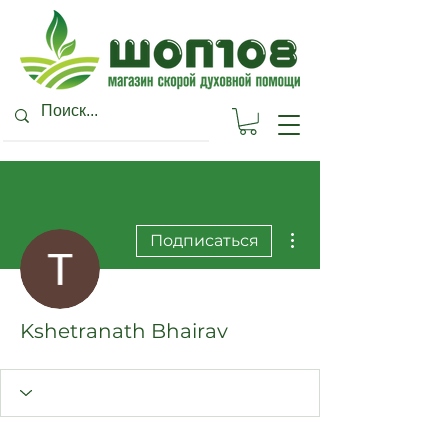
Другие действия
Подписаться
Kshetranath Bhairav