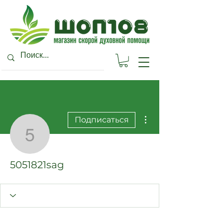
Другие действия
Подписаться
5051821sag
5051821sag