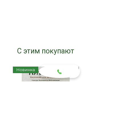
переноски
С этим покупают
Новинка
Новинка