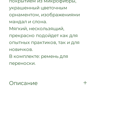
покрытием из микрофибры,
украшенный цветочным
орнаментом, изображениями
мандал и слона.
Мягкий, нескользящий,
прекрасно подойдет как для
опытных практиков, так и для
новичков.
В комплекте: ремень для
переноски.
Описание
Материал:
микрофибра (верхний слой),
натуральный каучук (подложка)
Размер: 183 см х 61 см х 3,5 мм
Вес: около 2,8 кг
В комплекте: ремень для