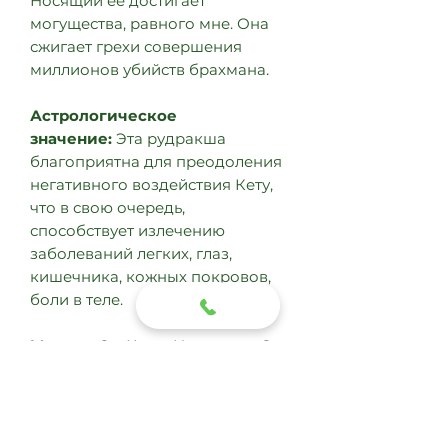
Носящий её достигает
могущества, равного мне. Она
сжигает грехи совершения
миллионов убийств брахмана.
Астрологическое
значение:
Эта рудракша
благоприятна для преодоления
негативного воздействия Кету,
что в свою очередь,
способствует излечению
заболеваний легких, глаз,
кишечника, кожных покровов,
боли в теле.
Мантра:
Ом Хрим Намах или Ом
Хум Намах.
МАТЕРИАЛ