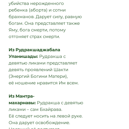
убийства нерожденного
ребенка (аборта) и сотни
брахманов. Дарует силу, равную
богам. Она представляет также
Яму, бога смерти, потому
отгоняет страх смерти.
Из Рудракшаджабала
Упанишады:
Рудракша с
девятью ликами представляет
девять проявлений Шакти
(Энергий Богини Матери),
её ношение нравится Им всем.
Из Мантра-
махарнавы:
Рудракша с девятью
ликами – сам Бхайрава.
Её следует носить на левой руке.
Она дарует освобождение.