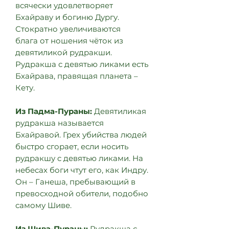
всячески удовлетворяет
Бхайраву и богиню Дургу.
Стократно увеличиваются
блага от ношения чёток из
девятиликой рудракши.
Рудракша с девятью ликами есть
Бхайрава, правящая планета –
Кету.
Из Падма-Пураны:
Девятиликая
рудракша называется
Бхайравой. Грех убийства людей
быстро сгорает, если носить
рудракшу с девятью ликами. На
небесах боги чтут его, как Индру.
Он – Ганеша, пребывающий в
превосходной обители, подобно
самому Шиве.
Из Шива-Пураны:
Рудракша с