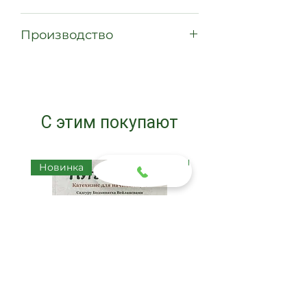
Около 9 мм (каждая бусина)
Производство
Индия, Варанаси
С этим покупают
Новинка
Новинка