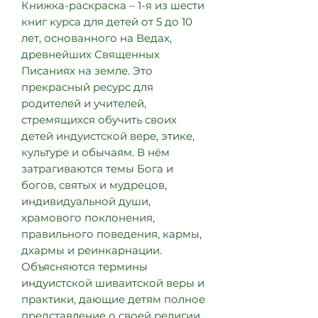
Книжка-раскраска – 1-я из шести
книг курса для детей от 5 до 10
лет, основанного на Ведах,
древнейших Священных
Писаниях на земле. Это
прекрасный ресурс для
родителей и учителей,
стремящихся обучить своих
детей индуистской вере, этике,
культуре и обычаям. В нём
затрагиваются темы Бога и
богов, святых и мудрецов,
индивидуальной души,
храмового поклонения,
правильного поведения, кармы,
дхармы и реинкарнации.
Объясняются термины
индуистской шиваитской веры и
практики, дающие детям полное
представление о своей религии.