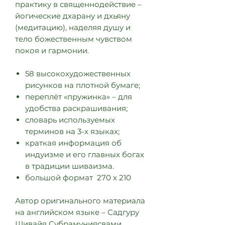
практику в священнодействие –
йогические дхарану и дхьяну
(медитацию), наделяя душу и
тело божественным чувством
покоя и гармонии.
58 высокохудожественных
рисунков на плотной бумаге;
переплёт «пружинка» – для
удобства раскрашивания;
словарь используемых
терминов на 3-х языках;
краткая информация об
индуизме и его главных богах
в традиции шиваизма.
большой формат 270 х 210
Автор оригинального материала
на английском языке – Садгуру
Шивайя Субрамуниясвами.