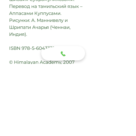
Перевод на тамильский язык –
Аппасами Куппусами.
Рисунки: А. Маннивелу и
Шрипати Ачарья (Ченнаи,
Индия).
ISBN 978-5-6043339-3-8
© Himalayan Academy, 2007
© Издательство «Индуизм
сегодня», 2026
Выходные данные:
Автор: Садгуру Бодхинатха
Вейлансвами
Год выпуска: 2026
Тип обложки: мягкая
С этим покупают
ламинированная