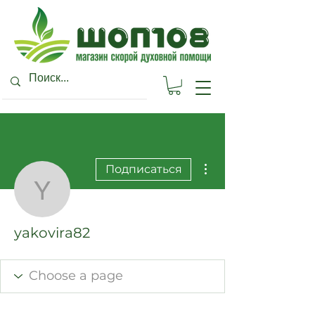
Другие действия
Подписаться
yakovira82
yakovira82