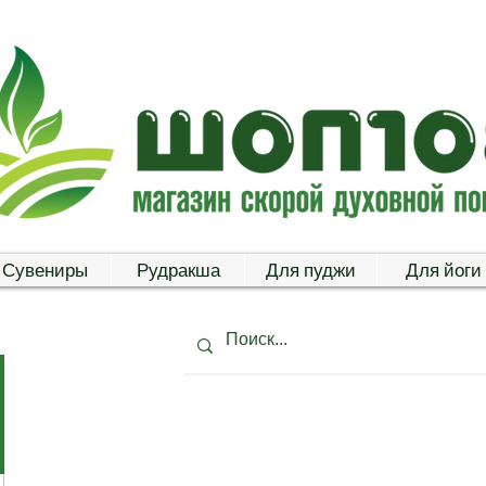
Сувениры
Рудракша
Для пуджи
Для йоги