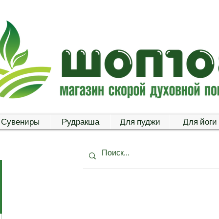
Сувениры
Рудракша
Для пуджи
Для йоги