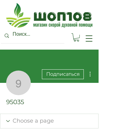
Другие действия
Подписаться
95035
95035