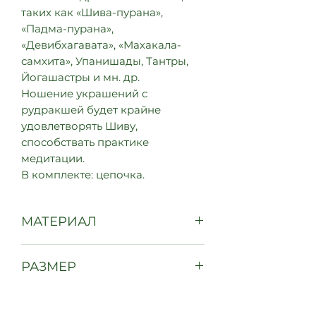
таких как «Шива-пурана»,
«Падма-пурана»,
«Девибхагавата», «Махакала-
самхита», Упанишады, Тантры,
Йогашастры и мн. др.
Ношение украшений с
рудракшей будет крайне
удовлетворять Шиву,
способствать практике
медитации.
В комплекте: цепочка.
МАТЕРИАЛ
Рудракша 5-ликая, сплав
РАЗМЕР
металла
Кулон: 7 см
Серьги: 6 см