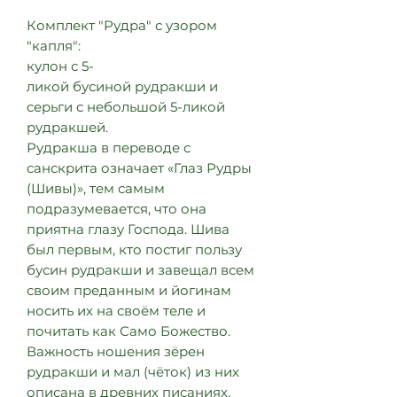
Комплект "Рудра" с узором
"капля":
кулон с 5-
ликой бусиной рудракши и
серьги с небольшой 5-ликой
рудракшей.
Рудракша в переводе с
санскрита означает «Глаз Рудры
(Шивы)», тем самым
подразумевается, что она
приятна глазу Господа. Шива
был первым, кто постиг пользу
бусин рудракши и завещал всем
своим преданным и йогинам
носить их на своём теле и
почитать как Само Божество.
Важность ношения зёрен
рудракши и мал (чёток) из них
описана в древних писаниях,