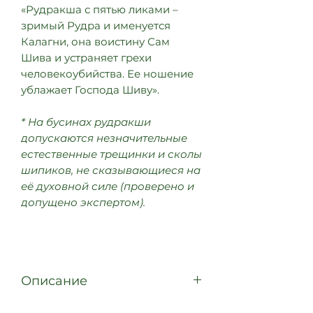
«Рудракша с пятью ликами –
зримый Рудра и именуется
Калагни, она воистину Сам
Шива и устраняет грехи
человекоубийства. Ее ношение
ублажает Господа Шиву».
* На бусинах рудракши
допускаются незначительные
естественные трещинки и сколы
шипиков, не сказывающиеся на
её духовной силе (проверено и
допущено экспертом).
Описание
Бусина рудракши