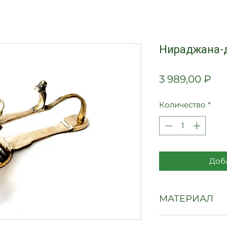
Нираджана-
Це
3 989,00 ₽
Количество
*
Доба
МАТЕРИАЛ
Латунь