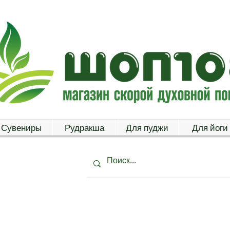
Сувениры
Рудракша
Для пуджи
Для йоги