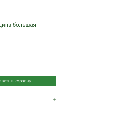
дипа большая
на
вить в корзину