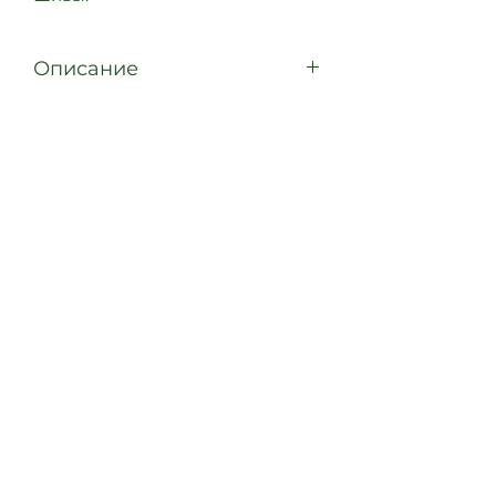
Описание
Размер: 20х6 мм
Материал: сплав металлов