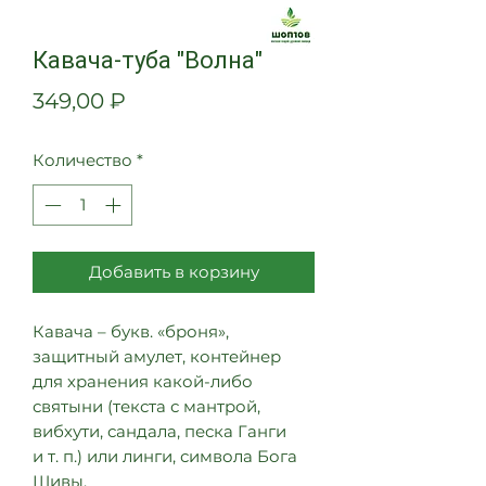
Кавача-туба "Волна"
Цена
349,00 ₽
Количество
*
Добавить в корзину
Кавача – букв. «броня»,
защитный амулет, контейнер
для хранения какой-либо
святыни (текста с мантрой,
вибхути, сандала, песка Ганги
и т. п.) или линги, символа Бога
Шивы.