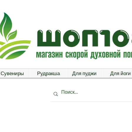
Сувениры
Рудракша
Для пуджи
Для йоги