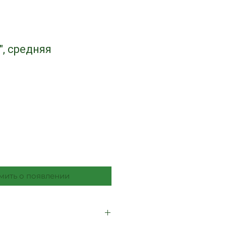
", средняя
а
мить о появлении