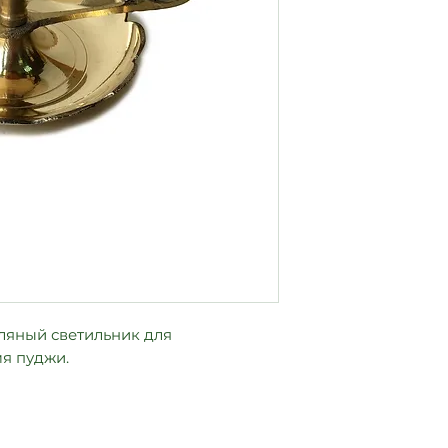
6,5 см на 10,5 см
сляный светильник для
я пуджи.