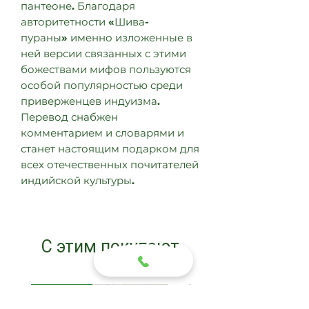
пантеоне
.
Благодаря
авторитетности
«
Шива
-
пураны
»
именно изложенные в
ней версии связанных с этими
божествами мифов пользуются
особой популярностью среди
приверженцев индуизма
.
Перевод снабжен
комментарием и словарями и
станет настоящим подарком для
всех отечественных почитателей
индийской культуры
.
С этим покупают
Новинка
Новинка