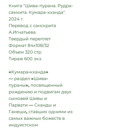
Книга "Шива-пурана. Рудра-
самхита. Кумара-кханда".
2024 г.
Перевод с санскрита
А.Игнатьева
Твердый переплет
Формат 84х108/32
Объем 320 стр.
Тираж 600 экз.
«
Кумара
-
кханда
»
—
раздел
«
Шива
-
пураны
»,
посвященный
рождению и подвигам двух
сыновей Шивы и
Парвати
—
Сканды и
Ганеши
,
ставших одними из
самых важных божеств в
индуистском