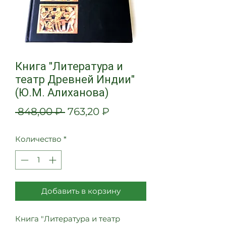
Книга "Литература и
театр Древней Индии"
(Ю.М. Алиханова)
Обычная
Спеццена
 848,00 ₽ 
763,20 ₽
цена
Количество
*
Добавить в корзину
Книга "Литература и театр