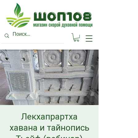
Лекхапрартха
хавана и тайнопись