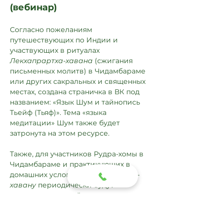
(вебинар)
Согласно пожеланиям 
путешествующих по Индии и 
участвующих в ритуалах 
Лекхапрартха-хавана 
(сжигания 
письменных молитв) в Чидамбараме 
или других сакральных и священных 
местах, создана страничка в ВК под 
названием: «Язык Шум и тайнопись 
Тьейф (Тьяф)». Тема «языка 
медитации» Шум также будет 
затронута на этом ресурсе.
Также, для участников Рудра-хомы в 
Чидамбараме и практикующих в 
домашних условиях 
лекхапрартха-
хавану
 периодически будут 
проводиться онлайн-уроки 
(вебинары) в чате ВК.