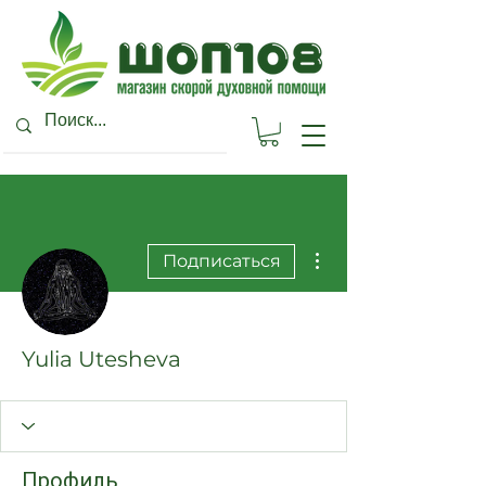
Другие действия
Подписаться
Yulia Utesheva
Профиль