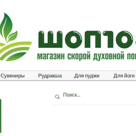
Сувениры
Рудракша
Для пуджи
Для йоги