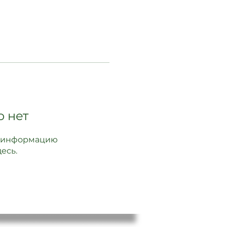
о нет
ит информацию
есь.